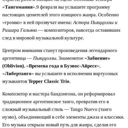
«
Тангомания
».9 февраля вы услышите программу
настоящих ценителей этого изящного жанра. Особенно
«громко» в ней прозвучат имена:
Астора Пьяццоллы и
Ришара Гальяно
— композиторов, навсегда оставивших
след в мировой музыкальной культуре.
Центром внимания станут произведения легендарного
аргентинца —
Пьяццоллы
. Знаменитое «
Забвение»
(Oblivion)
, «
Времена года в Буэнос-Айресе
»,
«
Либертанго
» вы услышите в исполнении виртуозных
музыкантов
Tepper Classic Trio
.
Композитор и мастера бандонеона, он реформировал
традиционное аргентинское танго, превратив его в
сложный музыкальный стиль — Tango Nuevo (танго
нуэво), объединяющий в себе элементы джаза и классики.
Его музыка открыла новый путь для жанра, сделав его