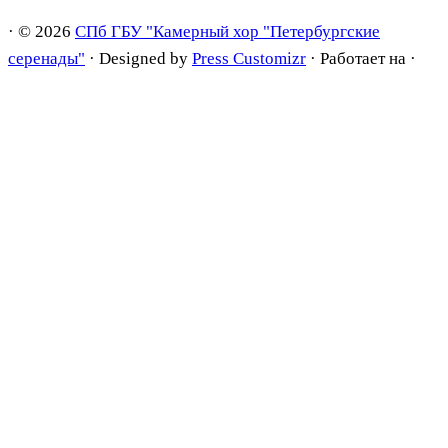
·
© 2026
СПб ГБУ "Камерный хор "Петербургские
серенады"
·
Designed by
Press Customizr
·
Работает на
·