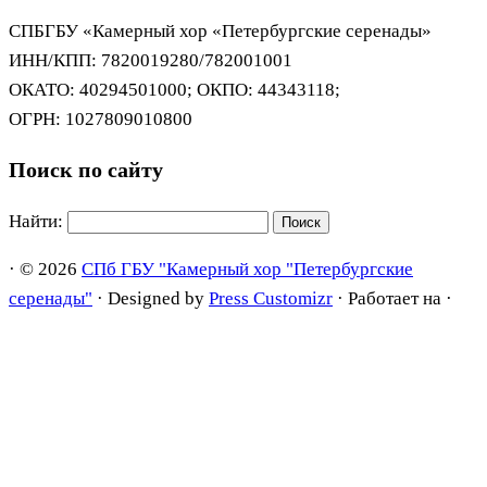
СПБГБУ «Камерный хор «Петербургские серенады»
ИНН/КПП: 7820019280/782001001
ОКАТО: 40294501000; ОКПО: 44343118;
ОГРН: 1027809010800
Поиск по сайту
Найти:
·
© 2026
СПб ГБУ "Камерный хор "Петербургские
серенады"
·
Designed by
Press Customizr
·
Работает на
·