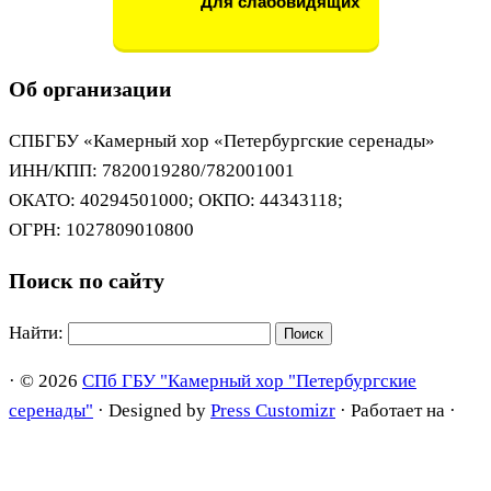
Для слабовидящих
Об организации
СПБГБУ «Камерный хор «Петербургские серенады»
ИНН/КПП: 7820019280/782001001
ОКАТО: 40294501000; ОКПО: 44343118;
ОГРН: 1027809010800
Поиск по сайту
Найти:
·
© 2026
СПб ГБУ "Камерный хор "Петербургские
серенады"
·
Designed by
Press Customizr
·
Работает на
·