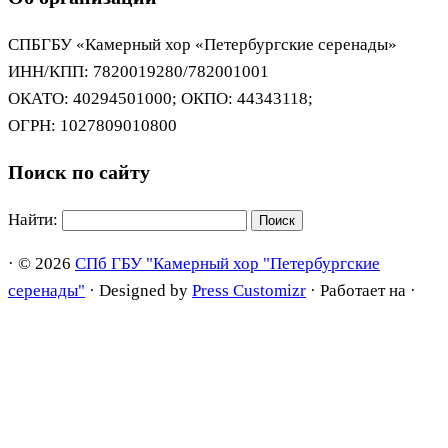
СПБГБУ «Камерный хор «Петербургские серенады»
ИНН/КПП: 7820019280/782001001
ОКАТО: 40294501000; ОКПО: 44343118;
ОГРН: 1027809010800
Поиск по сайту
Найти:
·
© 2026
СПб ГБУ "Камерный хор "Петербургские
серенады"
·
Designed by
Press Customizr
·
Работает на
·