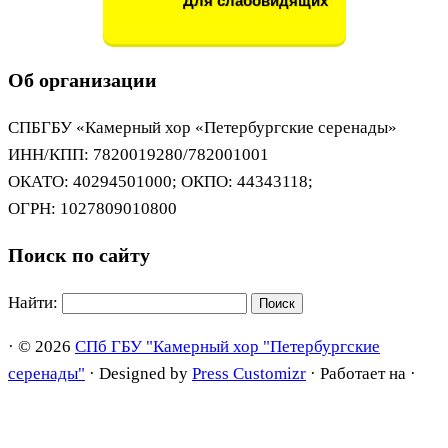
Для слабовидящих
Об организации
СПБГБУ «Камерный хор «Петербургские серенады»
ИНН/КПП: 7820019280/782001001
ОКАТО: 40294501000; ОКПО: 44343118;
ОГРН: 1027809010800
Поиск по сайту
Найти:
·
© 2026
СПб ГБУ "Камерный хор "Петербургские
серенады"
·
Designed by
Press Customizr
·
Работает на
·