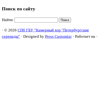
Поиск по сайту
Найти:
·
© 2026
СПб ГБУ "Камерный хор "Петербургские
серенады"
·
Designed by
Press Customizr
·
Работает на
·