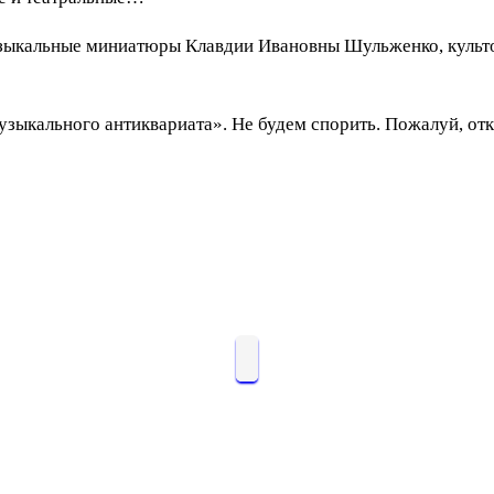
зыкальные миниатюры Клавдии Ивановны Шульженко, культо
зыкального антиквариата». Не будем спорить. Пожалуй, отк