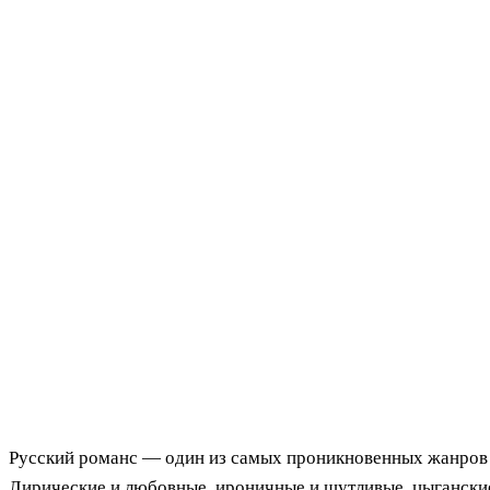
Русский романс — один из самых проникновенных жанров о
Лирические и любовные, ироничные и шутливые, цыгански