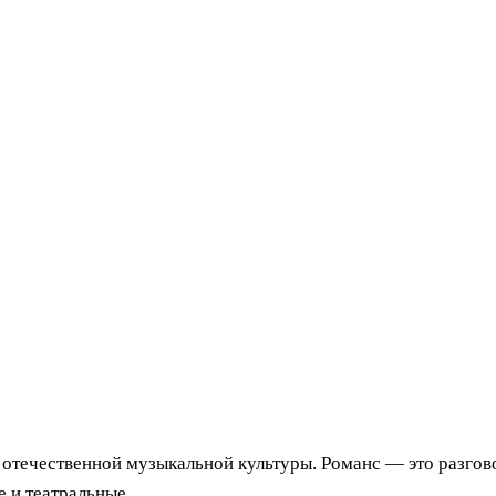
течественной музыкальной культуры. Романс — это разгово
е и театральные…