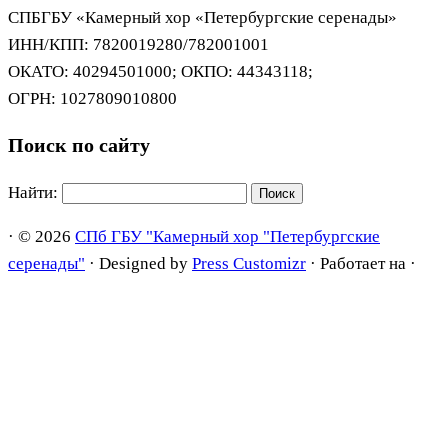
СПБГБУ «Камерный хор «Петербургские серенады»
ИНН/КПП: 7820019280/782001001
ОКАТО: 40294501000; ОКПО: 44343118;
ОГРН: 1027809010800
Поиск по сайту
Найти:
·
© 2026
СПб ГБУ "Камерный хор "Петербургские
серенады"
·
Designed by
Press Customizr
·
Работает на
·