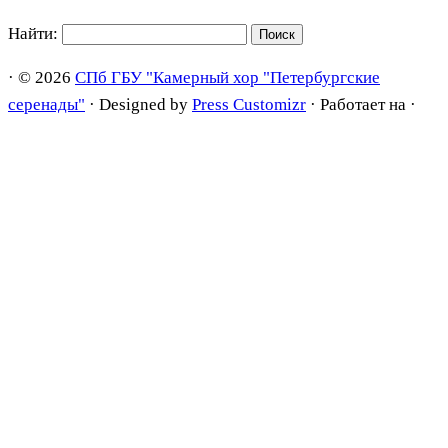
Найти:
·
© 2026
СПб ГБУ "Камерный хор "Петербургские
серенады"
·
Designed by
Press Customizr
·
Работает на
·