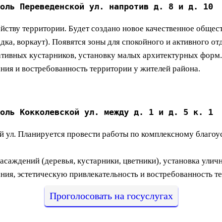
оль Переведенской ул. напротив д. 8 и д. 10
йству территории. Будет создано новое качественное общес
дка, воркаут). Появятся зоны для спокойного и активного о
ативных кустарников, установку малых архитектурных форм.
ния и востребованность территории у жителей района.
оль Кокколевской ул. между д. 1 и д. 5 к. 1
й ул. Планируется провести работы по комплексному благоус
асаждений (деревья, кустарники, цветники), установка ули
ия, эстетическую привлекательность и востребованность те
Проголосовать на госуслугах