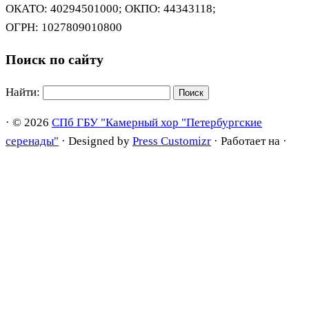
ОКАТО: 40294501000; ОКПО: 44343118;
ОГРН: 1027809010800
Поиск по сайту
Найти:
·
© 2026
СПб ГБУ "Камерный хор "Петербургские
серенады"
·
Designed by
Press Customizr
·
Работает на
·