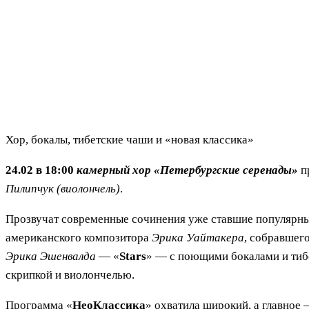
Хор, бокалы, тибетские чаши и «новая классика»
24.02 в 18:00
камерный хор «Петербургские серенады»
п
Пилипчук (виолончель)
.
Прозвучат современные сочинения уже ставшие популярн
американского композитора
Эрика Уайтакера
, собравшег
Эрика Эшенвалда
— «
Stars
» — с поющими бокалами и ти
скрипкой и виолончелью.
Программа «
НеоКлассика
» охватила широкий, а главное