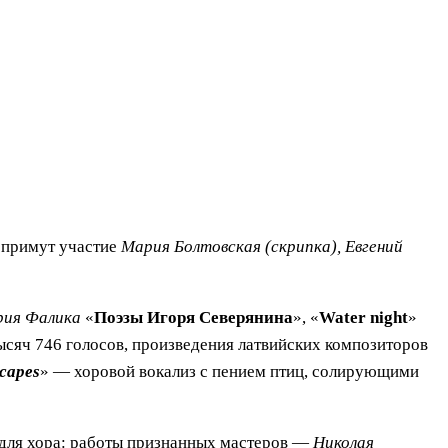
е примут участие
Мария Болтовская (скрипка), Евгений
ия Фалика
«
Поэзы Игоря Северянина
», «
Water night
»
тысяч 746 голосов, произведения латвийских композиторов
scapes
» — хоровой вокализ с пением птиц, солирующими
 для хора: работы признанных мастеров —
Николая