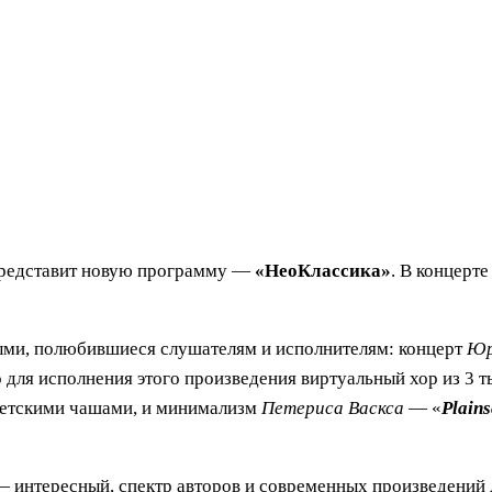
редставит новую программу —
«НеоКлассика»
. В концерт
ыми, полюбившиеся слушателям и исполнителям: концерт
Юр
о для исполнения этого произведения виртуальный хор из 3 
бетскими чашами, и минимализм
Петериса Васкса
— «
Plаin
 — интересный, спектр авторов и современных произведений